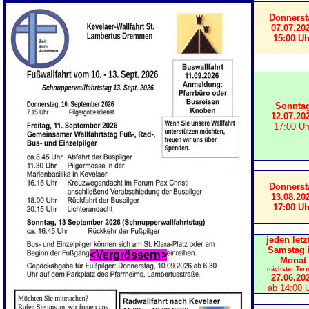
Donnerst
07.07.20
15:00 Uh
Sonnta
12.07.20
17:00 Uh
Donnerst
13.08.20
17:00 Uh
jeden letz
Samstag 
<Vergrössern>
Monat
nächster Ter
27
.06.20
ab 14:00 